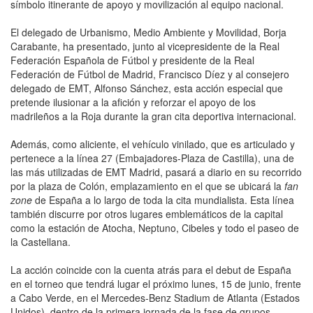
símbolo itinerante de apoyo y movilización al equipo nacional.
El delegado de Urbanismo, Medio Ambiente y Movilidad, Borja
Carabante, ha presentado, junto al vicepresidente de la Real
Federación Española de Fútbol y presidente de la Real
Federación de Fútbol de Madrid, Francisco Díez y al consejero
delegado de EMT, Alfonso Sánchez, esta acción especial que
pretende ilusionar a la afición y reforzar el apoyo de los
madrileños a la Roja durante la gran cita deportiva internacional.
Además, como aliciente, el vehículo vinilado, que es articulado y
pertenece a la línea 27 (Embajadores-Plaza de Castilla), una de
las más utilizadas de EMT Madrid, pasará a diario en su recorrido
por la plaza de Colón, emplazamiento en el que se ubicará la
fan
zone
de España a lo largo de toda la cita mundialista. Esta línea
también discurre por otros lugares emblemáticos de la capital
como la estación de Atocha, Neptuno, Cibeles y todo el paseo de
la Castellana.
La acción coincide con la cuenta atrás para el debut de España
en el torneo que tendrá lugar el próximo lunes, 15 de junio, frente
a Cabo Verde, en el Mercedes-Benz Stadium de Atlanta (Estados
Unidos), dentro de la primera jornada de la fase de grupos.