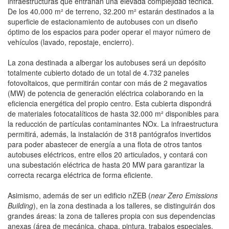
infraestructuras que entrañan una elevada complejidad técnica.
De los 40.000 m² de terreno, 32.200 m² estarán destinados a la
superficie de estacionamiento de autobuses con un diseño
óptimo de los espacios para poder operar el mayor número de
vehículos (lavado, repostaje, encierro).
La zona destinada a albergar los autobuses será un depósito
totalmente cubierto dotado de un total de 4.732 paneles
fotovoltaicos, que permitirán contar con más de 2 megavatios
(MW) de potencia de generación eléctrica colaborando en la
eficiencia energética del propio centro. Esta cubierta dispondrá
de materiales fotocatalíticos de hasta 32.000 m² disponibles para
la reducción de partículas contaminantes NOx. La infraestructura
permitirá, además, la instalación de 318 pantógrafos invertidos
para poder abastecer de energía a una flota de otros tantos
autobuses eléctricos, entre ellos 20 articulados, y contará con
una subestación eléctrica de hasta 20 MW para garantizar la
correcta recarga eléctrica de forma eficiente.
Asimismo, además de ser un edificio nZEB (
near Zero Emissions
Building
), en la zona destinada a los talleres, se distinguirán dos
grandes áreas: la zona de talleres propia con sus dependencias
anexas (área de mecánica, chapa, pintura, trabajos especiales,