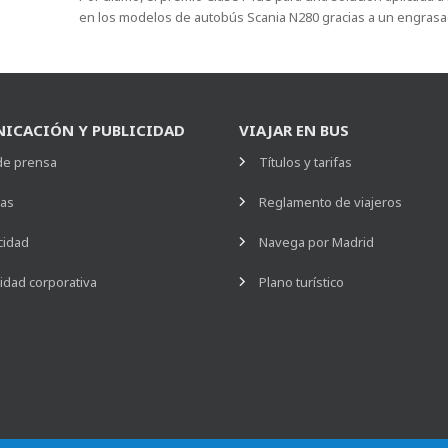
en los modelos de autobús Scania N280 gracias a un engrasa
ICACIÓN Y PUBLICIDAD
VIAJAR EN BUS
de prensa
Títulos y tarifas
ias
Reglamento de viajeros
cidad
Navega por Madrid
idad corporativa
Plano turístico