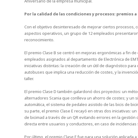
Aniversario de la empresa municipal.
Por la calidad de las condiciones y procesos: premios a 
Con el objetivo desinteresado de mejorar ciertos procesos,
aspectos operativos, un grupo de 12 empleados presentaron
reconocimiento.
El premio Clase B se centró en mejoras ergonómicas a fin de 
empleados asignados al departamento de Electrónica de EMT.
iniciativas distintas: la creación de un útil de diagnóstico pa
autobuses que implica una reducción de costes, y la invenció
taller.
El premio Clase D también galardonó dos proyectos: un métod
alternadores Scania que conlleva un ahorro de costes; y un s
automática, el sistema de pedaleo asistido de las bicis de 
su parte, el premio Clase E recayó en otras dos iniciativas: 
de bicimad a través de un QR evitando errores en la gestión d
directa entre usuarios y conductores, en caso de incidencias 
Por último, el premio Clase F fue para una solución aplicada 