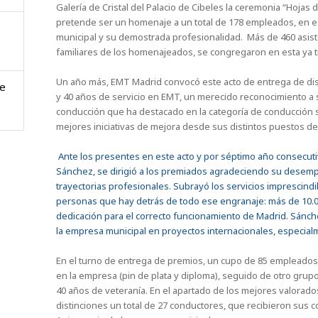
Galería de Cristal del Palacio de Cibeles la ceremonia “Hojas
pretende ser un homenaje a un total de 178 empleados, en es
municipal y su demostrada profesionalidad. Más de 460 asist
familiares de los homenajeados, se congregaron en esta ya t
Un año más, EMT Madrid convocó este acto de entrega de dist
de
y 40 años de servicio en EMT, un merecido reconocimiento a s
conducción que ha destacado en la categoría de conducción
mejores iniciativas de mejora desde sus distintos puestos de 
Ante los presentes en este acto y por séptimo año consecuti
Sánchez, se dirigió a los premiados agradeciendo su desemp
trayectorias profesionales. Subrayó los servicios imprescindib
personas que hay detrás de todo ese engranaje: más de 10.
dedicación para el correcto funcionamiento de Madrid. Sánch
la empresa municipal en proyectos internacionales, especial
En el turno de entrega de premios, un cupo de 85 empleados r
en la empresa (pin de plata y diploma), seguido de otro grup
40 años de veteranía. En el apartado de los mejores valorad
distinciones un total de 27 conductores, que recibieron sus 