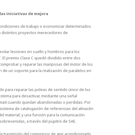
las iniciativas de mejora
 condiciones de trabajo o economizar determinados
 distintos proyectos merecedores de
evitar lesiones en cuello y hombros para los
 El premio Clase C quedó dividido entre dos
ra comprobar y reparar las mariposas del motor de los
n de un soporte para la realización de paralelos en
o para reparar las poleas de sentido único de los
istema para desactivar, mediante una señal
bicimad cuando quedan abandonadas o perdidas. Por
un sistema de catalogación de referencias del almacén
el material; y una función para la comunicación
sobrevenidas, a través del pupitre de SAE.
a la trasmisión del compresor de aire acondicionado