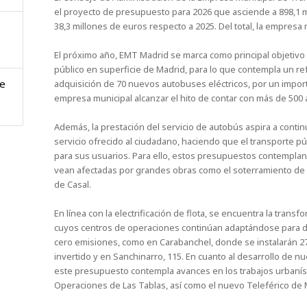
el proyecto de presupuesto para 2026 que asciende a 898,1 
38,3 millones de euros respecto a 2025. Del total, la empresa 
El próximo año, EMT Madrid se marca como principal objetivo 
público en superficie de Madrid, para lo que contempla un refu
de
adquisición de 70 nuevos autobuses eléctricos, por un import
empresa municipal alcanzar el hito de contar con más de 500
Además, la prestación del servicio de autobús aspira a conti
servicio ofrecido al ciudadano, haciendo que el transporte 
para sus usuarios. Para ello, estos presupuestos contempla
vean afectadas por grandes obras como el soterramiento de l
de Casal.
En línea con la electrificación de flota, se encuentra la trans
cuyos centros de operaciones continúan adaptándose para dar
cero emisiones, como en Carabanchel, donde se instalarán 
invertido y en Sanchinarro, 115. En cuanto al desarrollo de n
este presupuesto contempla avances en los trabajos urbaníst
Operaciones de Las Tablas, así como el nuevo Teleférico de 