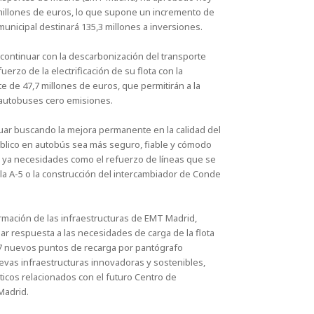
millones de euros, lo que supone un incremento de
municipal destinará 135,3 millones a inversiones.
continuar con la descarbonización del transporte
erzo de la electrificación de su flota con la
e de 47,7 millones de euros, que permitirán a la
 autobuses cero emisiones.
nuar buscando la mejora permanente en la calidad del
público en autobús sea más seguro, fiable y cómodo
n ya necesidades como el refuerzo de líneas que se
a A-5 o la construcción del intercambiador de Conde
formación de las infraestructuras de EMT Madrid,
 respuesta a las necesidades de carga de la flota
27 nuevos puntos de recarga por pantógrafo
uevas infraestructuras innovadoras y sostenibles,
icos relacionados con el futuro Centro de
Madrid.