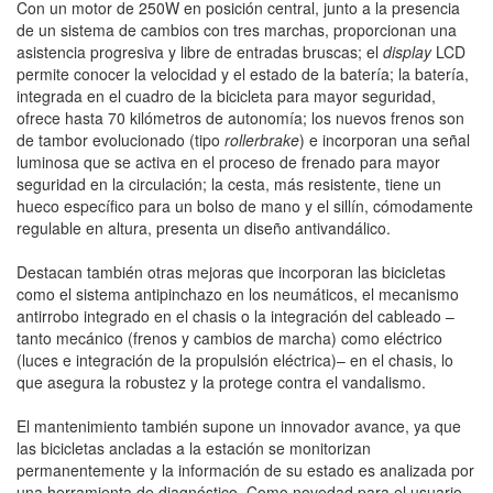
Con un motor de 250W en posición central, junto a la presencia
de un sistema de cambios con tres marchas, proporcionan una
asistencia progresiva y libre de entradas bruscas; el
display
LCD
permite conocer la velocidad y el estado de la batería; la batería,
integrada en el cuadro de la bicicleta para mayor seguridad,
ofrece hasta 70 kilómetros de autonomía; los nuevos frenos son
de tambor evolucionado (tipo
rollerbrake
) e incorporan una señal
luminosa que se activa en el proceso de frenado para mayor
seguridad en la circulación; la cesta, más resistente, tiene un
hueco específico para un bolso de mano y el sillín, cómodamente
regulable en altura, presenta un diseño antivandálico.
Destacan también otras mejoras que incorporan las bicicletas
como el sistema antipinchazo en los neumáticos, el mecanismo
antirrobo integrado en el chasis o la integración del cableado –
tanto mecánico (frenos y cambios de marcha) como eléctrico
(luces e integración de la propulsión eléctrica)– en el chasis, lo
que asegura la robustez y la protege contra el vandalismo.
El mantenimiento también supone un innovador avance, ya que
las bicicletas ancladas a la estación se monitorizan
permanentemente y la información de su estado es analizada por
una herramienta de diagnóstico. Como novedad para el usuario,