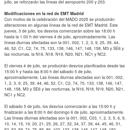
julio, se reforzarán las líneas del aeropuerto 200 y 203.
Modificaciones en la red de EMT Madrid
Con motivo de la celebración del MADO 2025 se producirán
alteraciones en algunas líneas de la red de EMT Madrid. Este
jueves, 3 de julio, los desvíos comenzarán sobre las 18:00 h
hasta la 1:00 h del viernes 4 de julio, aproximadamente. Las
líneas diurnas afectadas son la 001, 002, 1, 2, 3, 9, 25, 39, 44,
46, 52, C1, C2, 74, 75, 133, 138, 146, 147, 148, 158, M3 y SE6 y
las nocturnas, la N16, N18, N19, N20, N21, NC1 y NC2.
El viernes 4 de julio, se producirán desvíos planificados desde las
15:00 h y hasta las 8:00 h del sábado 5 de julio,
aproximadamente. Las líneas diurnas afectadas son la 001, 002,
1, 2, 3, 9, 25, 39, 44, 46, 52, C1, C2, 74, 75, 133, 138, 146, 147,
148, 158, M3 y SE6 y las nocturnas, la N16, N18, N19, N20, N21,
NC1 y NC2.
El sábado 5 de julio, los desvíos comenzarán a las 15:00 h y
finalizarán a las 8:00 h del domingo 6 de julio, aproximadamente.
Las líneas diurnas afectadas son la 001, 002, C03, 1, 2, 3, 5, 6, 9,
10, 14, 15, 19, 20, 21, 25, 26, 27, 32, 34, 37, 39, 44, 45, 46, 51,
52, 53, 59, 74, 75, 85, 86, 102, 133, 138, 146, 147, 148, 150,