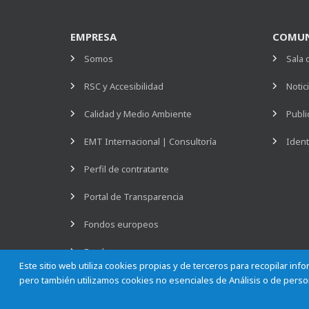
EMPRESA
COMUN
Somos
Sala 
RSC y Accesibilidad
Notic
Calidad y Medio Ambiente
Publi
EMT Internacional | Consultoría
Ident
Perfil de contratante
Portal de Transparencia
Fondos europeos
Empleo
Este sitio web utiliza cookies propias y de terceros para recopilar in
pero también utilizamos cookies no esenciales de Análisis o de person