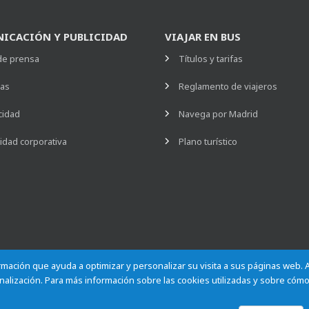
ICACIÓN Y PUBLICIDAD
VIAJAR EN BUS
de prensa
Títulos y tarifas
ias
Reglamento de viajeros
cidad
Navega por Madrid
idad corporativa
Plano turístico
formación que ayuda a optimizar y personalizar su visita a sus páginas web.
alización. Para más información sobre las cookies utilizadas y sobre cómo