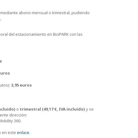
o mediante abono mensual o trimestral, pudiendo
.
poral del estacionamiento en BiciPARK con las
s
euros
utos):
3,95 euros
ncluido)
o
trimestral (49,17 €, IVA incluido)
y se
ente dirección:
obility 360.
o en este
enlace.