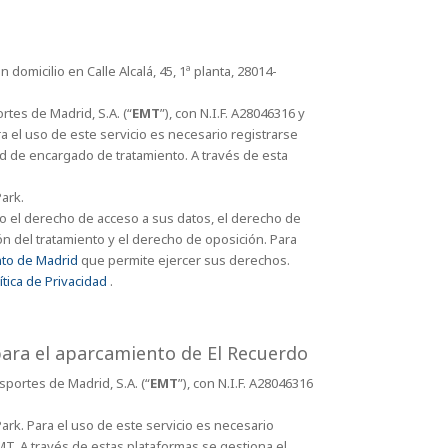
domicilio en Calle Alcalá, 45, 1ª planta, 28014-
tes de Madrid, S.A. (“
EMT
”), con N.I.F. A28046316 y
ara el uso de este servicio es necesario registrarse
d de encargado de tratamiento. A través de esta
Park.
o el derecho de acceso a sus datos, el derecho de
ión del tratamiento y el derecho de oposición. Para
to de Madrid
que permite ejercer sus derechos.
ítica de Privacidad
.
para el aparcamiento de El Recuerdo
portes de Madrid, S.A. (“
EMT
”), con N.I.F. A28046316
Park. Para el uso de este servicio es necesario
T. A través de estas plataformas se gestiona el