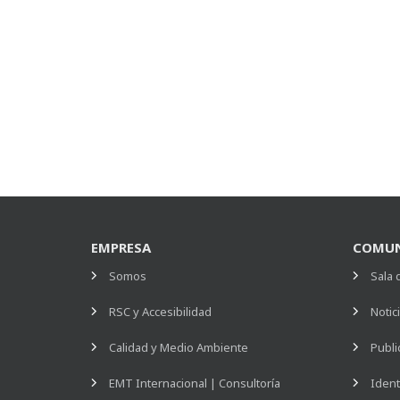
EMPRESA
COMUN
Somos
Sala 
RSC y Accesibilidad
Notic
Calidad y Medio Ambiente
Publi
EMT Internacional | Consultoría
Ident