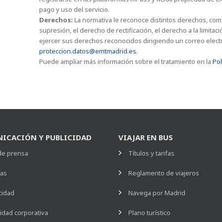
pago y uso del servicio.
Derechos:
La normativa le reconoce distintos derechos, com
supresión, el derecho de rectificación, el derecho a la limita
ejercer sus derechos reconocidos dirigiendo un correo electr
proteccion.datos@emtmadrid.es
.
Puede ampliar más información sobre el tratamiento en la
Pol
ICACIÓN Y PUBLICIDAD
VIAJAR EN BUS
de prensa
Títulos y tarifas
ias
Reglamento de viajeros
cidad
Navega por Madrid
idad corporativa
Plano turístico