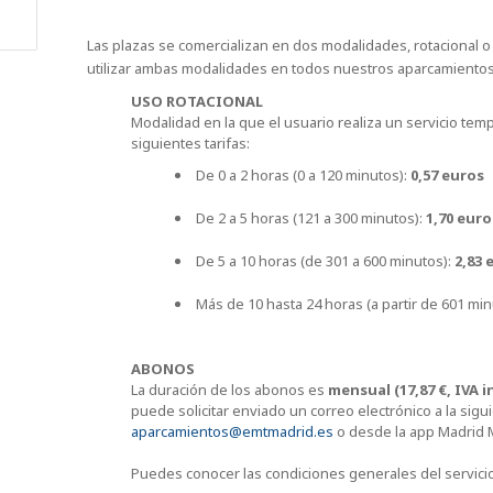
Las plazas se comercializan en dos modalidades, rotacional 
utilizar ambas modalidades en todos nuestros aparcamientos
USO ROTACIONAL
Modalidad en la que el usuario realiza un servicio tem
siguientes tarifas:
De 0 a 2 horas (0 a 120 minutos):
0,57 euros
De 2 a 5 horas (121 a 300 minutos):
1,70 euro
De 5 a 10 horas (de 301 a 600 minutos):
2,83 
Más de 10 hasta 24 horas (a partir de 601 min
ABONOS
La duración de los abonos es
mensual (17,87 €, IVA i
puede solicitar enviado un correo electrónico a la sigui
aparcamientos@emtmadrid.es
o desde la app Madrid M
Puedes conocer las condiciones generales del servici