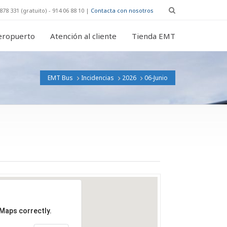
878 331 (gratuito) - 914 06 88 10 |
Contacta con nosotros
eropuerto
Atención al cliente
Tienda EMT
EMT Bus
Incidencias
2026
06-Junio
 Maps correctly.