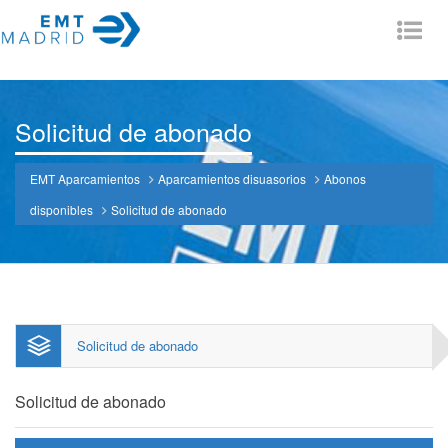
Tog
nav
Solicitud de abonado
EMT Aparcamientos
Aparcamientos disuasorios
Abonos
disponibles
Solicitud de abonado
Solicitud de abonado
Solicitud de abonado