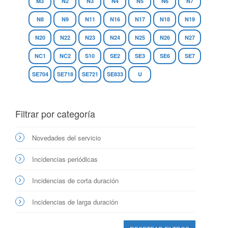
M3
N2
N3
N4
N5
N6
N7
N8
N9
N11
N16
N17
N18
N19
N20
N22
N23
N24
N25
N26
N27
NC1
NC2
S10
SE2
SE3
SE6
SE7
SE704
SE718
SE721
SE833
U
Filtrar por categoría
Novedades del servicio
Incidencias periódicas
Incidencias de corta duración
Incidencias de larga duración