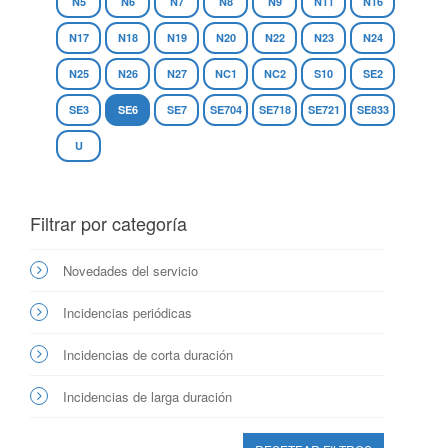
N5
N6
N7
N8
N9
N11
N16
N17
N18
N19
N20
N22
N23
N24
N25
N26
N27
NC1
NC2
S10
SE2
SE3
SE6
SE7
SE704
SE718
SE721
SE833
U
Filtrar por categoría
Novedades del servicio
Incidencias periódicas
Incidencias de corta duración
Incidencias de larga duración