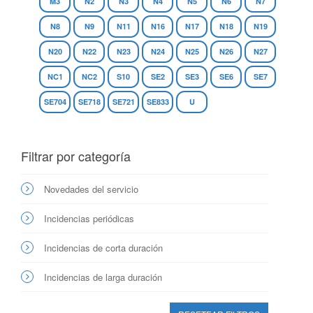
M3
N2
N3
N4
N5
N6
N7
N8
N9
N11
N16
N17
N18
N19
N20
N22
N23
N24
N25
N26
N27
NC1
NC2
S10
SE2
SE3
SE6
SE7
SE704
SE718
SE721
SE833
U
Filtrar por categoría
Novedades del servicio
Incidencias periódicas
Incidencias de corta duración
Incidencias de larga duración