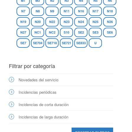
M1
M3
N2
N3
N4
N5
N6
N7
N8
N9
N11
N16
N17
N18
N19
N20
N22
N23
N24
N25
N26
N27
NC1
NC2
S10
SE2
SE3
SE6
SE7
SE704
SE718
SE721
SE833
U
Filtrar por categoría
Novedades del servicio
Incidencias periódicas
Incidencias de corta duración
Incidencias de larga duración