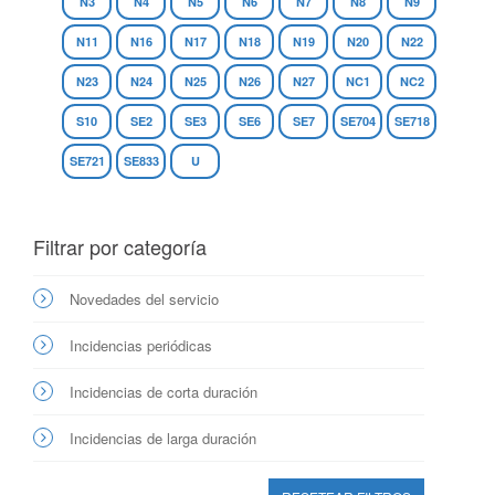
N3
N4
N5
N6
N7
N8
N9
N11
N16
N17
N18
N19
N20
N22
N23
N24
N25
N26
N27
NC1
NC2
S10
SE2
SE3
SE6
SE7
SE704
SE718
SE721
SE833
U
Filtrar por categoría
Novedades del servicio
Incidencias periódicas
Incidencias de corta duración
Incidencias de larga duración