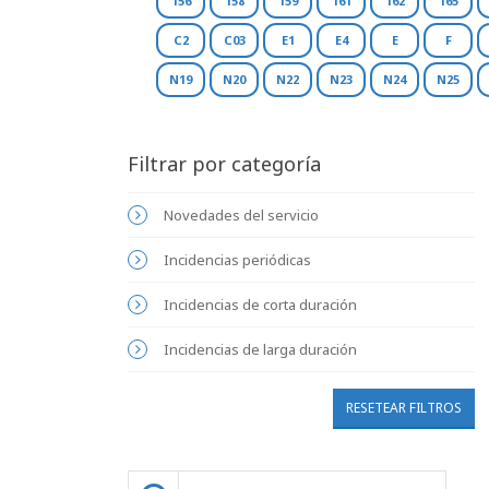
156
158
159
161
162
165
C2
C03
E1
E4
E
F
N19
N20
N22
N23
N24
N25
Filtrar por categoría
Novedades del servicio
Incidencias periódicas
Incidencias de corta duración
Incidencias de larga duración
RESETEAR FILTROS