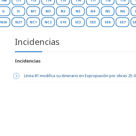
166
171
173
174
175
176
177
178
179
G
H
M1
M3
N2
N3
N4
N5
N6
N26
N27
NC1
NC2
S10
SE2
SE3
SE6
SE7
S
Incidencias
Incidencias
Línea 81 modifica su itinerario en Expropiación por obras 25-