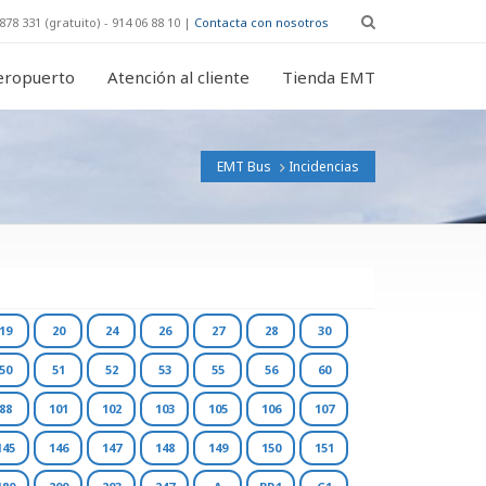
878 331 (gratuito) - 914 06 88 10 |
Contacta con nosotros
eropuerto
Atención al cliente
Tienda EMT
EMT Bus
Incidencias
19
20
24
26
27
28
30
50
51
52
53
55
56
60
88
101
102
103
105
106
107
145
146
147
148
149
150
151