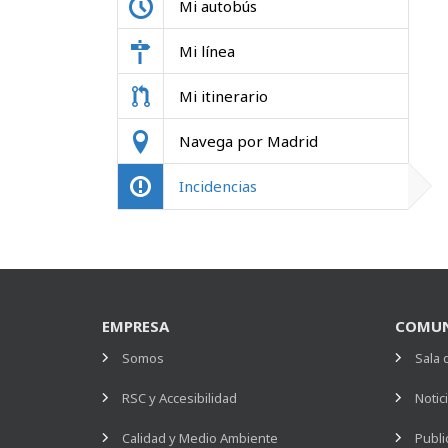
Mi autobús
Mi línea
Mi itinerario
Navega por Madrid
Incidencias
EMPRESA
COMUN
Somos
Sala 
RSC y Accesibilidad
Notic
Calidad y Medio Ambiente
Publi