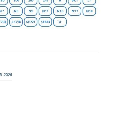
180
200
203
247
A
BR1
C1
N7
N8
N9
N11
N16
N17
N18
E704
SE718
SE721
SE833
U
05-2026