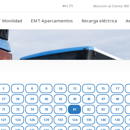
en
|
ES
Atención al Cliente 900 
 Movilidad
EMT Aparcamientos
Recarga eléctrica
A
5
6
8
9
10
12
14
15
17
37
38
39
40
42
43
45
47
48
71
72
74
78
79
81
82
83
87
121
124
126
129
133
134
135
140
143