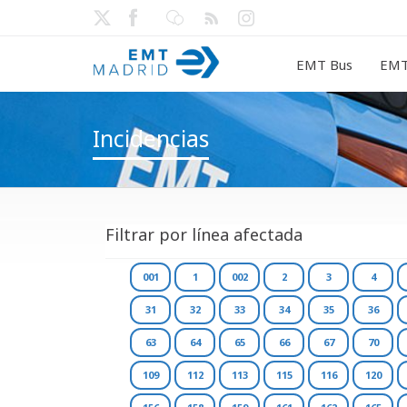
EMT Bus
EMT
Incidencias
Filtrar por línea afectada
001
1
002
2
3
4
31
32
33
34
35
36
63
64
65
66
67
70
109
112
113
115
116
120