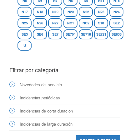
N5
N6
N7
N8
N9
N11
N16
N17
N18
N19
N20
N22
N23
N24
N25
N26
N27
NC1
NC2
S10
SE2
SE3
SE6
SE7
SE704
SE718
SE721
SE833
U
Filtrar por categoría
Novedades del servicio
Incidencias periódicas
Incidencias de corta duración
Incidencias de larga duración