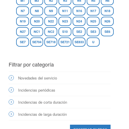
M1
M3
N2
N3
N4
N5
N6
N7
N8
N9
N11
N16
N17
N18
N19
N20
N22
N23
N24
N25
N26
N27
NC1
NC2
S10
SE2
SE3
SE6
SE7
SE704
SE718
SE721
SE833
U
Filtrar por categoría
Novedades del servicio
Incidencias periódicas
Incidencias de corta duración
Incidencias de larga duración