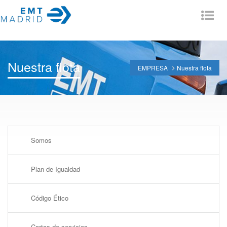
Tog
nav
Nuestra flota
EMPRESA
Nuestra flota
Somos
Plan de Igualdad
Código Ético
Cartas de servicios