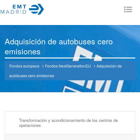
Tog
nav
Adquisición de autobuses cero
emisiones
Fondos europeos
Fondos NextGenerationEU
Adquisición de
autobuses cero emisiones
Transformación y acondicionamiento de los centros de
operaciones