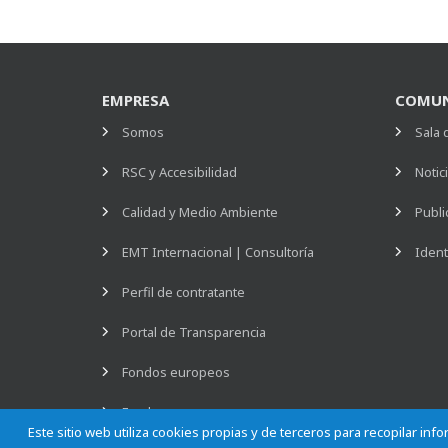
EMPRESA
COMUN
Somos
Sala 
RSC y Accesibilidad
Notic
Calidad y Medio Ambiente
Publi
EMT Internacional | Consultoría
Ident
Perfil de contratante
Portal de Transparencia
Fondos europeos
Empleo
Este sitio web utiliza cookies propias y de terceros para recopilar in