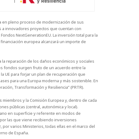
a en pleno proceso de modernización de sus
s a innovadores proyectos que cuentan con
s Fondos NextGenerationEU. La inversión total para la
a financiación europea alcanzará un importe de
 la reparación de los daños económicos y sociales
os fondos surgen fruto de un acuerdo entre la
la UE para forjar un plan de recuperación que
as bases para una Europa moderna y más sostenible. En
ración, Transformación y Resiliencia” (PRTR).
s miembros y la Comisión Europea y, dentro de cada
ones públicas (central, autonómica y local).
bano en superficie y referente en modos de
or las que viene recibiendo inversiones
 por varios Ministerios, todas ellas en el marco del
erno de España.