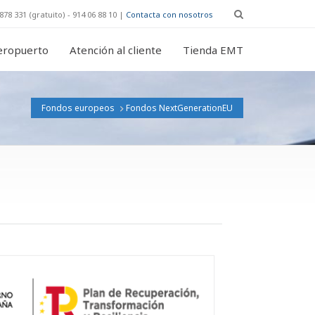
878 331 (gratuito) - 914 06 88 10 |
Contacta con nosotros
eropuerto
Atención al cliente
Tienda EMT
Fondos europeos
Fondos NextGenerationEU