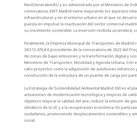
NextGenerationEU y es administrado por el Ministerio de Indu
convocatoria, EMT Madrid viene mejorando los aspectos relac
infraestructuras y en el entorno urbano en el que se desarrolla
puesta en impulsar la reactivación del sector comercial madri
su crecimiento sostenible. La inversión recibida ascenderá, 
Finalmente, la Empresa Municipal de Transportes de Madrid r
38.513.476,8 € procedente de la convocatoria de 2022 del Pro
de zonas de bajas emisiones y la transformación digital y sos
Ministerio de Transportes, Movilidad y Agenda Urbana. Con el
cabo proyectos como la adquisición de autobuses eléctricos 
construcción de la estructura de un puente de carga por pantó
La Estrategia de Sostenibilidad Ambiental Madrid 360 es el pl
actuaciones de modernización tecnológica y mejoras de calid
objetivos mejorar la calidad del aire, reducir la emisión de ga
climáticos de la UE y a la recuperación económica. En particula
ciudadanos, promoviendo desplazamientos sostenibles y amb
social.