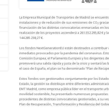
La Empresa Municipal de Transportes de Madrid se encuentr
instalaciones y de reducción de sus emisiones de CO
gracia
2
financiación de las distintas convocatorias enmarcadas en lo
realización de los proyectos ascenderá a 261.552.295,82 € y l
144.285.238,27 €.
Los fondos NextGenerationEU están destinados a contribuir a
inmediatos provocados por la pandemia del coronavirus. Est
Comisión Europea, el Parlamento Europeo y los dirigentes de 
promoverá una salida rápida y justa de la crisis y sentará l
el caso de España, el plan se ha denominado “Plan de Recupe
Estos fondos son gestionados conjuntamente por los Estado
Estado, la gestión se distribuye entre diferentes administraci
EMT Madrid, como empresa pública líder en el transporte ur
movilidad sostenible, ha presentado numerosas propuestas p
procedentes de distintas convocatorias gestionadas, a su vez,
Plan de Recuperación, Transformación y Resiliencia del Gobi