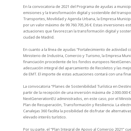
En la convocatoria de 2021 del Programa de ayudas a municipi
emisiones y la transformación digital y sostenible del transp
Transportes, Movilidad y Agenda Urbana, la Empresa Municipa
por un valor máximo de 99.760.705,36 €. Estas inversiones es
actuaciones que favorezcan la transformación digital y sosten
ciudad de Madrid.
En cuanto a la línea de ayudas “Fortalecimiento de actividad 
Ministerio de Industria, Comercio y Turismo, la Empresa Mun
financiación procedente de los fondos europeos NextGenerat
adecuación integral del aparcamiento de Recoletos y las mejo
de EMT. El importe de estas actuaciones contará con una fina
La convocatoria “Planes de Sostenibilidad Turística en Destin
partir de la recepción de una inversión máxima de 2.000.000
NextGenerationEU administrados, en este caso, por el Minister
Plan de Recuperación, Transformación y Resiliencia. La electr
Canalejas 360 facilita la posibilidad de disfrutar de alternati
elevado interés turístico.
Por su parte, el “Plan Integral de Apoyo al Comercio 2021” cu