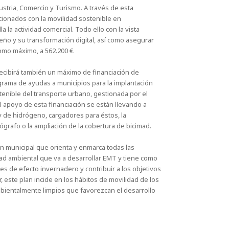
stria, Comercio y Turismo. A través de esta
ionados con la movilidad sostenible en
 la actividad comercial. Todo ello con la vista
leño y su transformación digital, así como asegurar
como máximo, a 562.200 €.
ecibirá también un máximo de financiación de
grama de ayudas a municipios para la implantación
tenible del transporte urbano, gestionada por el
 apoyo de esta financiación se están llevando a
y de hidrógeno, cargadores para éstos, la
grafo o la ampliación de la cobertura de bicimad.
an municipal que orienta y enmarca todas las
ad ambiental que va a desarrollar EMT y tiene como
ses de efecto invernadero y contribuir a los objetivos
r, este plan incide en los hábitos de movilidad de los
ientalmente limpios que favorezcan el desarrollo