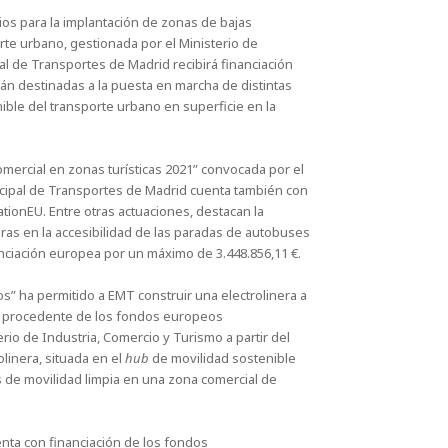
os para la implantación de zonas de bajas
orte urbano, gestionada por el Ministerio de
l de Transportes de Madrid recibirá financiación
tán destinadas a la puesta en marcha de distintas
ible del transporte urbano en superficie en la
comercial en zonas turísticas 2021” convocada por el
icipal de Transportes de Madrid cuenta también con
ionEU. Entre otras actuaciones, destacan la
ras en la accesibilidad de las paradas de autobuses
nciación europea por un máximo de 3.448.856,11 €.
os” ha permitido a EMT construir una electrolinera a
 € procedente de los fondos europeos
io de Industria, Comercio y Turismo a partir del
olinera, situada en el
hub
de movilidad sostenible
vas de movilidad limpia en una zona comercial de
enta con financiación de los fondos