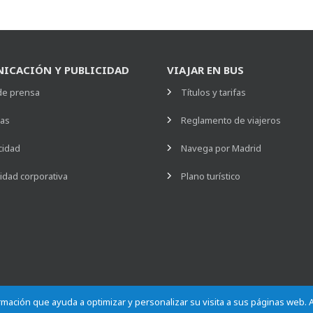
ICACIÓN Y PUBLICIDAD
VIAJAR EN BUS
de prensa
Títulos y tarifas
ias
Reglamento de viajeros
cidad
Navega por Madrid
idad corporativa
Plano turístico
formación que ayuda a optimizar y personalizar su visita a sus páginas web.