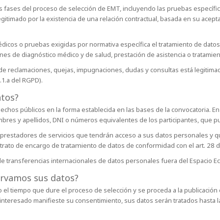
 las fases del proceso de selección de EMT, incluyendo las pruebas especí
gitimado por la existencia de una relación contractual, basada en su acept
dicos o pruebas exigidas por normativa específica el tratamiento de datos, 
nes de diagnóstico médico y de salud, prestación de asistencia o tratamiento
 de reclamaciones, quejas, impugnaciones, dudas y consultas está legitimad
.1.a del RGPD).
atos?
echos públicos en la forma establecida en las bases de la convocatoria. En 
mbres y apellidos, DNI o números equivalentes de los participantes, que
e prestadores de servicios que tendrán acceso a sus datos personales y q
ntrato de encargo de tratamiento de datos de conformidad con el art. 28 
ia de transferencias internacionales de datos personales fuera del Espacio 
ervamos sus datos?
el tiempo que dure el proceso de selección y se proceda a la publicación 
interesado manifieste su consentimiento, sus datos serán tratados hasta l