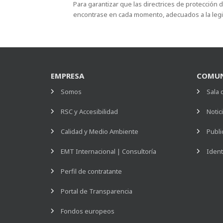
Para garantizar que las directrices de protección
encontrase en cada momento, adecuados a la legis
EMPRESA
COMUN
Somos
Sala 
RSC y Accesibilidad
Notic
Calidad y Medio Ambiente
Publi
EMT Internacional | Consultoría
Ident
Perfil de contratante
Portal de Transparencia
Fondos europeos