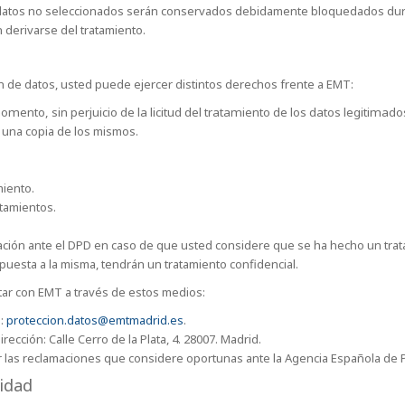
didatos no seleccionados serán conservados debidamente bloquedados dura
derivarse del tratamiento.
n de datos, usted puede ejercer distintos derechos frente a EMT:
ento, sin perjuicio de la licitud del tratamiento de los datos legitimado
 una copia de los mismos.
iento.
atamientos.
ción ante el DPD en caso de que usted considere que se ha hecho un trata
puesta a la misma, tendrán un tratamiento confidencial.
tar con EMT a través de estos medios:
o:
proteccion.datos@emtmadrid.es
.
rección: Calle Cerro de la Plata, 4. 28007. Madrid.
 las reclamaciones que considere oportunas ante la Agencia Española de P
cidad