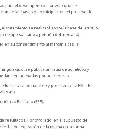
ficas para el desempeño del puesto que se
ación de las bases de participación del proceso de
el tratamiento se realizará sobre la base del artículo
 de tipo sanitario a petición del afectado).
o en su consentimiento al marcar la casilla
ningún caso, se publicarán listas de admitidos y
 puedan ser indexadas por buscadores.
ue los tratará en nombre y por cuenta de EMT. En
del RGPD
.
Económico Europeo (EEE).
de resultados. Por otro lado, en el supuesto de
a fecha de expiración de la misma en la forma