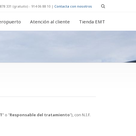
878 331 (gratuito) - 914 06 88 10 |
Contacta con nosotros
eropuerto
Atención al cliente
Tienda EMT
T
” o "
Responsable del tratamiento
"), con N.I.F.