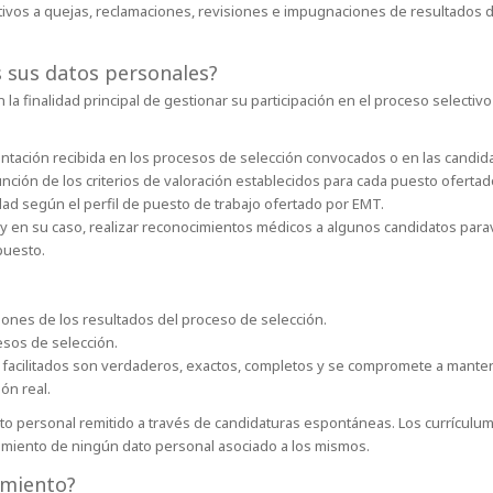
ativos a quejas, reclamaciones, revisiones e impugnaciones de resultados 
os sus datos personales?
 la finalidad principal de gestionar su participación en el proceso selectiv
umentación recibida en los procesos de selección convocados o en las candi
función de los criterios de valoración establecidos para cada puesto ofertad
dad según el perfil de puesto de trabajo ofertado por EMT.
, y en su caso, realizar reconocimientos médicos a algunos candidatos parav
puesto.
ones de los resultados del proceso de selección.
esos de selección.
os facilitados son verdaderos, exactos, completos y se compromete a mant
ón real.
o personal remitido a través de candidaturas espontáneas. Los currículums
amiento de ningún dato personal asociado a los mismos.
tamiento?