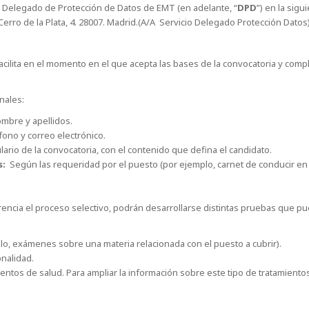
l Delegado de Protección de Datos de EMT (en adelante, “
DPD
”) en la sigu
 Cerro de la Plata, 4. 28007. Madrid.(A/A Servicio Delegado Protección Datos)
lita en el momento en el que acepta las bases de la convocatoria y complet
nales:
mbre y apellidos.
éfono y correo electrónico.
ario de la convocatoria, con el contenido que defina el candidato.
s:
Según las requeridad por el puesto (por ejemplo, carnet de conducir en 
rencia el proceso selectivo, podrán desarrollarse distintas pruebas que p
o, exámenes sobre una materia relacionada con el puesto a cubrir).
nalidad.
entos de salud. Para ampliar la información sobre este tipo de tratamiento