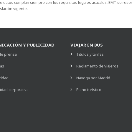
 de datos cumplan siempre con los requisitos legales actuales, EMT se rese
lación vigente.
ICACIÓN Y PUBLICIDAD
VIAJAR EN BUS
de prensa
Títulos y tarifas
ias
Reglamento de viajeros
cidad
Navega por Madrid
idad corporativa
Plano turístico