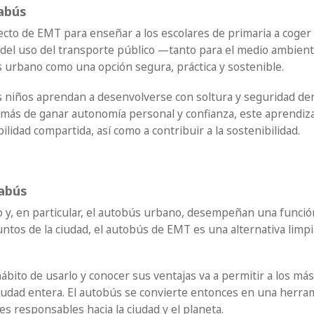
abús
cto de EMT para enseñar a los escolares de primaria a coger e
 del uso del transporte público —tanto para el medio ambien
 urbano como una opción segura, práctica y sostenible.
os niños aprendan a desenvolverse con soltura y seguridad dent
emás de ganar autonomía personal y confianza, este aprendizaje
lidad compartida, así como a contribuir a la sostenibilidad.
abús
o y, en particular, el autobús urbano, desempeñan una funció
ntos de la ciudad, el autobús de EMT es una alternativa limpia,
 hábito de usarlo y conocer sus ventajas va a permitir a los m
 ciudad entera. El autobús se convierte entonces en una herr
es responsables hacia la ciudad y el planeta.