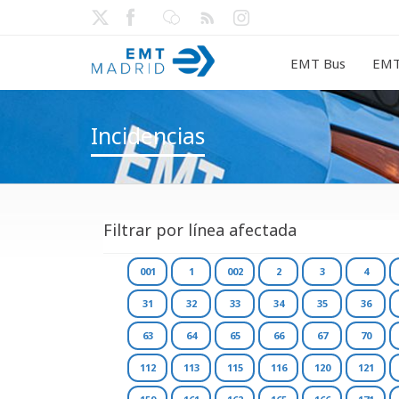
EMT Bus
EMT
Incidencias
Filtrar por línea afectada
001
1
002
2
3
4
31
32
33
34
35
36
63
64
65
66
67
70
112
113
115
116
120
121