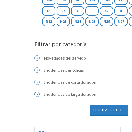
159
161
162
165
166
171
E1
E4
E
F
G
H
N22
N23
N24
N25
N26
N27
Filtrar por categoría
Novedades del servicio
Incidencias periódicas
Incidencias de corta duración
Incidencias de larga duración
RESETEAR FILTROS