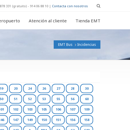
878 331 (gratuito) - 914 06 88 10 |
Contacta con nosotros
eropuerto
Atención al cliente
Tienda EMT
EMT Bus
Incidencias
19
20
24
26
27
28
30
50
51
52
53
55
56
60
101
102
103
105
106
107
109
146
147
149
150
151
156
158