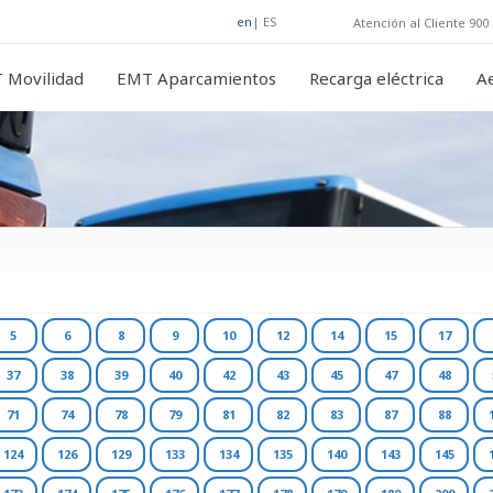
en
|
ES
Atención al Cliente 900 
 Movilidad
EMT Aparcamientos
Recarga eléctrica
A
5
6
8
9
10
12
14
15
17
37
38
39
40
42
43
45
47
48
71
74
78
79
81
82
83
87
88
124
126
129
133
134
135
140
143
145