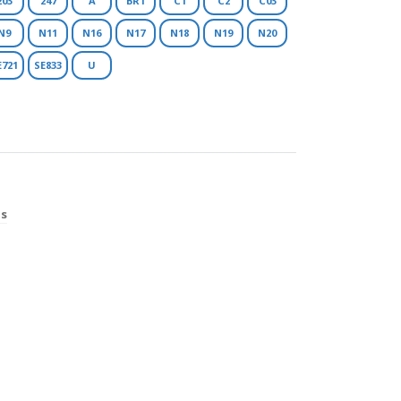
203
247
A
BR1
C1
C2
C03
N9
N11
N16
N17
N18
N19
N20
E721
SE833
U
os