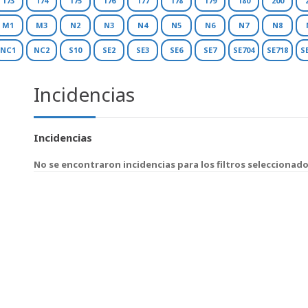
173
174
175
176
177
178
179
180
200
M1
M3
N2
N3
N4
N5
N6
N7
N8
NC1
NC2
S10
SE2
SE3
SE6
SE7
SE704
SE718
S
Incidencias
Incidencias
No se encontraron incidencias para los filtros seleccionad