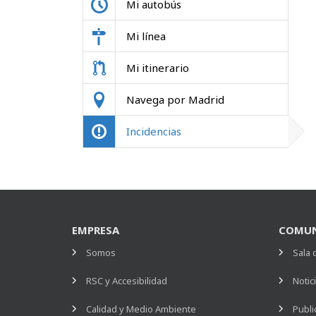
Mi autobús
Mi línea
Mi itinerario
Navega por Madrid
Incidencias
EMPRESA
COMUN
Somos
Sala 
RSC y Accesibilidad
Notic
Calidad y Medio Ambiente
Publi