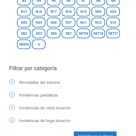
N3
N4
N5
N6
N7
N8
N9
N11
N16
N17
N18
N19
N20
N22
N23
N24
N26
N27
NC1
NC2
S10
SE2
SE3
SE6
SE7
SE704
SE718
SE721
SE833
U
Filtrar por categoría
Novedades del servicio
Incidencias periódicas
Incidencias de corta duración
Incidencias de larga duración