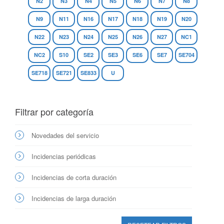
N2
N3
N4
N5
N6
N7
N8
N9
N11
N16
N17
N18
N19
N20
N22
N23
N24
N25
N26
N27
NC1
NC2
S10
SE2
SE3
SE6
SE7
SE704
SE718
SE721
SE833
U
Filtrar por categoría
Novedades del servicio
Incidencias periódicas
Incidencias de corta duración
Incidencias de larga duración