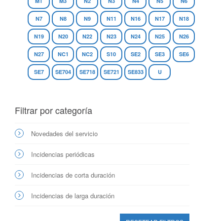
M1
M3
N2
N3
N4
N5
N6
N7
N8
N9
N11
N16
N17
N18
N19
N20
N22
N23
N24
N25
N26
N27
NC1
NC2
S10
SE2
SE3
SE6
SE7
SE704
SE718
SE721
SE833
U
Filtrar por categoría
Novedades del servicio
Incidencias periódicas
Incidencias de corta duración
Incidencias de larga duración