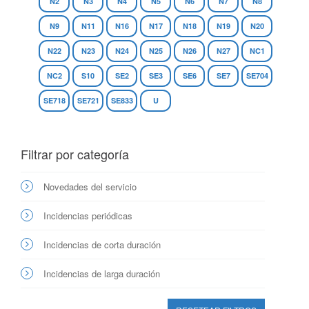
N2
N3
N4
N5
N6
N7
N8
N9
N11
N16
N17
N18
N19
N20
N22
N23
N24
N25
N26
N27
NC1
NC2
S10
SE2
SE3
SE6
SE7
SE704
SE718
SE721
SE833
U
Filtrar por categoría
Novedades del servicio
Incidencias periódicas
Incidencias de corta duración
Incidencias de larga duración