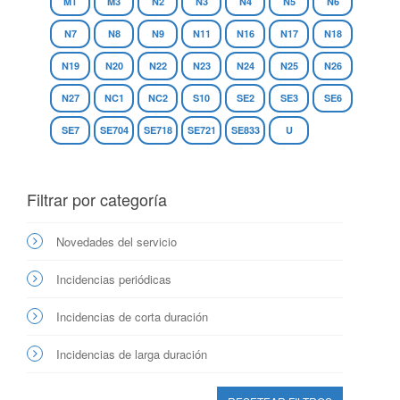
M1
M3
N2
N3
N4
N5
N6
N7
N8
N9
N11
N16
N17
N18
N19
N20
N22
N23
N24
N25
N26
N27
NC1
NC2
S10
SE2
SE3
SE6
SE7
SE704
SE718
SE721
SE833
U
Filtrar por categoría
Novedades del servicio
Incidencias periódicas
Incidencias de corta duración
Incidencias de larga duración