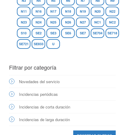
N3
N4
N5
N6
N7
N8
N9
N11
N16
N17
N18
N19
N20
N22
N23
N24
N25
N26
N27
NC1
NC2
S10
SE2
SE3
SE6
SE7
SE704
SE718
SE721
SE833
U
Filtrar por categoría
Novedades del servicio
Incidencias periódicas
Incidencias de corta duración
Incidencias de larga duración