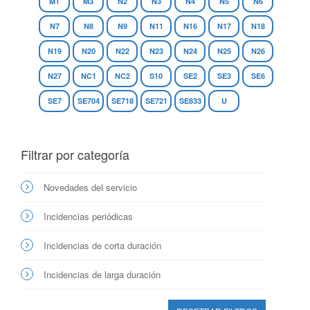
M1
M3
N2
N3
N4
N5
N6
N7
N8
N9
N11
N16
N17
N18
N19
N20
N22
N23
N24
N25
N26
N27
NC1
NC2
S10
SE2
SE3
SE6
SE7
SE704
SE718
SE721
SE833
U
Filtrar por categoría
Novedades del servicio
Incidencias periódicas
Incidencias de corta duración
Incidencias de larga duración