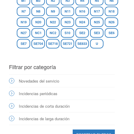
M1
M3
N2
N3
N4
N5
N6
N7
N8
N9
N11
N16
N17
N18
N19
N20
N22
N23
N24
N25
N26
N27
NC1
NC2
S10
SE2
SE3
SE6
SE7
SE704
SE718
SE721
SE833
U
Filtrar por categoría
Novedades del servicio
Incidencias periódicas
Incidencias de corta duración
Incidencias de larga duración