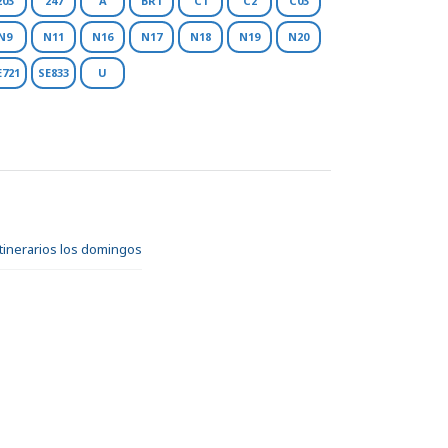
203
247
A
BR1
C1
C2
C03
N9
N11
N16
N17
N18
N19
N20
E721
SE833
U
itinerarios los domingos