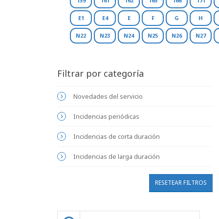
159
161
162
165
166
171
E1
E4
E
F
G
H
N22
N23
N24
N25
N26
N27
Filtrar por categoría
Novedades del servicio
Incidencias periódicas
Incidencias de corta duración
Incidencias de larga duración
RESETEAR FILTROS