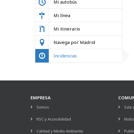
Mi autobús
Mi línea
Mi itinerario
Navega por Madrid
Incidencias
EMPRESA
COMUN
Somos
Sala 
RSC y Accesibilidad
Notic
Calidad y Medio Ambiente
Publi