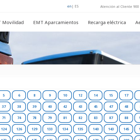
en
|
ES
Atención al Cliente 900 
 Movilidad
EMT Aparcamientos
Recarga eléctrica
A
5
6
8
9
10
12
14
15
17
37
38
39
40
42
43
45
47
48
71
74
78
79
81
82
83
87
88
124
126
129
133
134
135
140
143
145