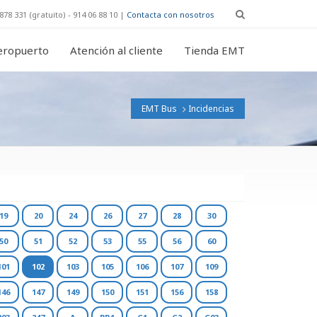
878 331 (gratuito) - 914 06 88 10 |
Contacta con nosotros
eropuerto
Atención al cliente
Tienda EMT
EMT Bus
Incidencias
19
20
24
26
27
28
30
50
51
52
53
55
56
60
101
102
103
105
106
107
109
146
147
149
150
151
156
158