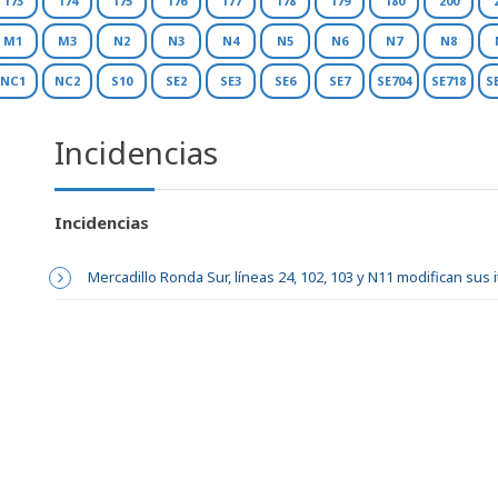
173
174
175
176
177
178
179
180
200
M1
M3
N2
N3
N4
N5
N6
N7
N8
NC1
NC2
S10
SE2
SE3
SE6
SE7
SE704
SE718
S
Incidencias
Incidencias
Mercadillo Ronda Sur, líneas 24, 102, 103 y N11 modifican sus 