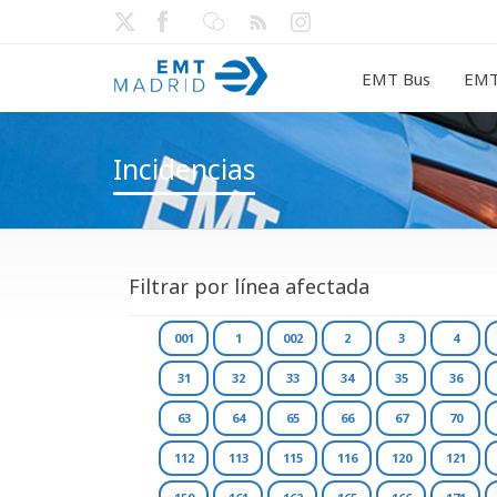
EMT Bus
EMT
Incidencias
Filtrar por línea afectada
001
1
002
2
3
4
31
32
33
34
35
36
63
64
65
66
67
70
112
113
115
116
120
121