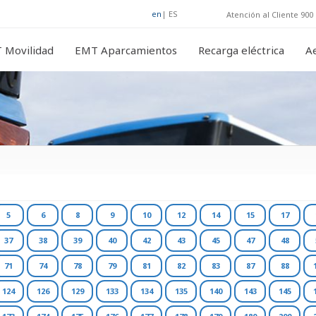
en
|
ES
Atención al Cliente 900 
 Movilidad
EMT Aparcamientos
Recarga eléctrica
A
5
6
8
9
10
12
14
15
17
37
38
39
40
42
43
45
47
48
71
74
78
79
81
82
83
87
88
124
126
129
133
134
135
140
143
145