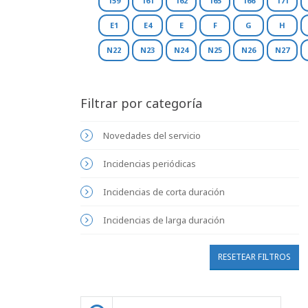
159
161
162
165
166
171
E1
E4
E
F
G
H
N22
N23
N24
N25
N26
N27
Filtrar por categoría
Novedades del servicio
Incidencias periódicas
Incidencias de corta duración
Incidencias de larga duración
RESETEAR FILTROS