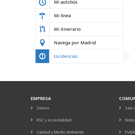
Mi autobús
Mi línea
Mi itinerario
Navega por Madrid
Incidencias
EMPRESA
COMUN
Somos
Sala 
RSC y Accesibilidad
Notic
Calidad y Medio Ambiente
Publi