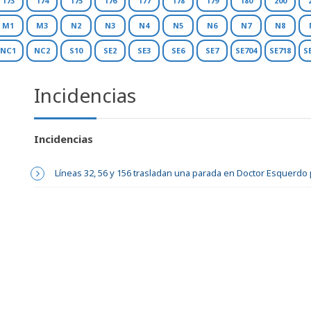
173
174
175
176
177
178
179
180
200
M1
M3
N2
N3
N4
N5
N6
N7
N8
NC1
NC2
S10
SE2
SE3
SE6
SE7
SE704
SE718
S
Incidencias
Incidencias
Líneas 32, 56 y 156 trasladan una parada en Doctor Esquerdo