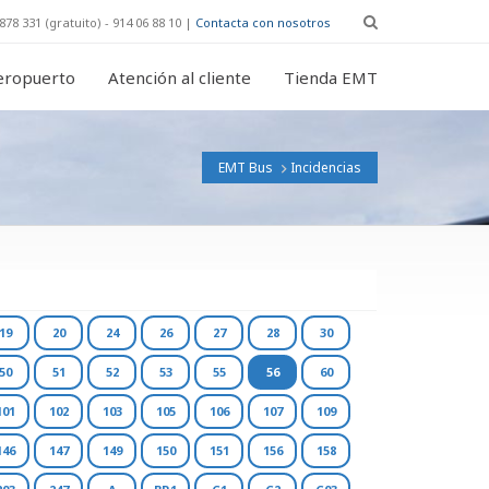
878 331 (gratuito) - 914 06 88 10 |
Contacta con nosotros
eropuerto
Atención al cliente
Tienda EMT
EMT Bus
Incidencias
19
20
24
26
27
28
30
50
51
52
53
55
56
60
101
102
103
105
106
107
109
146
147
149
150
151
156
158