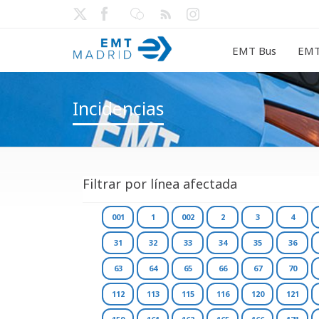
EMT Bus
EMT
Incidencias
Filtrar por línea afectada
001
1
002
2
3
4
31
32
33
34
35
36
63
64
65
66
67
70
112
113
115
116
120
121