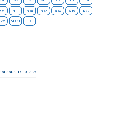
203
247
A
BR1
C1
C2
C03
N9
N11
N16
N17
N18
N19
N20
E721
SE833
U
 por obras 13-10-2025