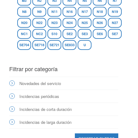
M3
N2
N3
N4
N5
N6
N7
N8
N9
N11
N16
N17
N18
N19
N20
N22
N23
N24
N25
N26
N27
NC1
NC2
S10
SE2
SE3
SE6
SE7
SE704
SE718
SE721
SE833
U
Filtrar por categoría
Novedades del servicio
Incidencias periódicas
Incidencias de corta duración
Incidencias de larga duración