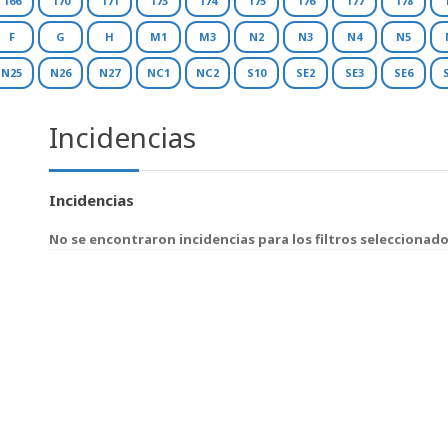
166
170
171
173
174
175
176
177
178
F
G
H
M1
M3
N2
N3
N4
N5
N25
N26
N27
NC1
NC2
S10
SE2
SE3
SE6
Incidencias
Incidencias
No se encontraron incidencias para los filtros seleccionad