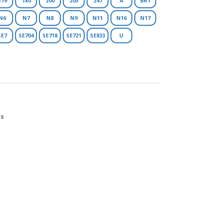
179
180
200
203
247
A
BR1
N6
N7
N8
N9
N11
N16
N17
SE7
SE704
SE718
SE721
SE833
U
os