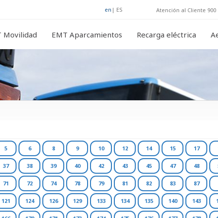
en
|
ES
Atención al Cliente 900 
 Movilidad
EMT Aparcamientos
Recarga eléctrica
A
5
6
8
9
10
12
14
15
17
37
38
39
40
42
43
45
47
48
71
72
74
78
79
81
82
83
87
121
124
126
129
133
134
135
140
143