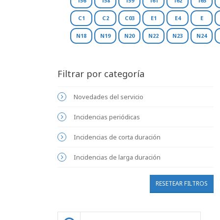
156
158
159
161
162
165
C1
C2
C03
E1
E4
E
N18
N19
N20
N22
N23
N24
Filtrar por categoría
Novedades del servicio
Incidencias periódicas
Incidencias de corta duración
Incidencias de larga duración
RESETEAR FILTROS