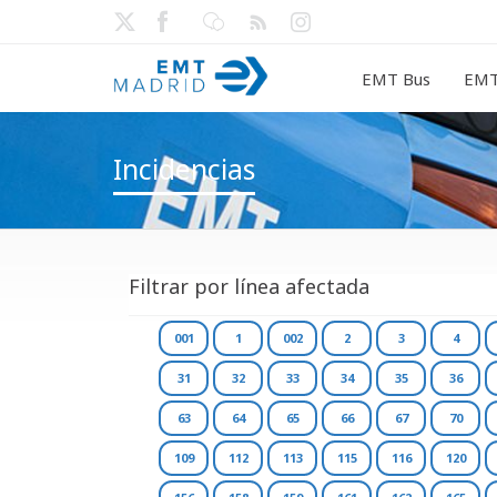
EMT Bus
EMT
Incidencias
Filtrar por línea afectada
001
1
002
2
3
4
31
32
33
34
35
36
63
64
65
66
67
70
109
112
113
115
116
120