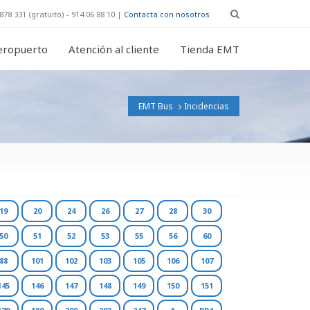
878 331 (gratuito) - 914 06 88 10 |
Contacta con nosotros
eropuerto
Atención al cliente
Tienda EMT
EMT Bus
Incidencias
19
20
24
26
27
28
30
50
51
52
53
55
56
60
88
101
102
103
105
106
107
145
146
147
148
149
150
151