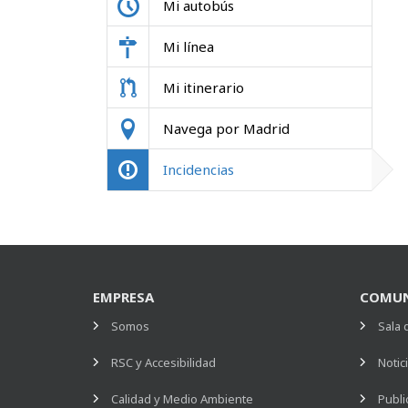
Mi autobús
Mi línea
Mi itinerario
Navega por Madrid
Incidencias
EMPRESA
COMUN
Somos
Sala 
RSC y Accesibilidad
Notic
Calidad y Medio Ambiente
Publi