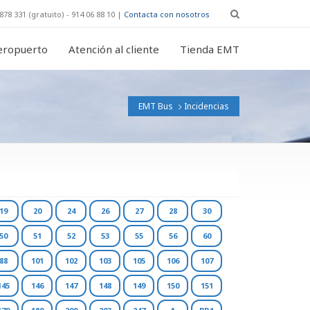
878 331 (gratuito) - 914 06 88 10 |
Contacta con nosotros
eropuerto
Atención al cliente
Tienda EMT
EMT Bus
Incidencias
19
20
24
26
27
28
30
50
51
52
53
55
56
60
88
101
102
103
105
106
107
145
146
147
148
149
150
151