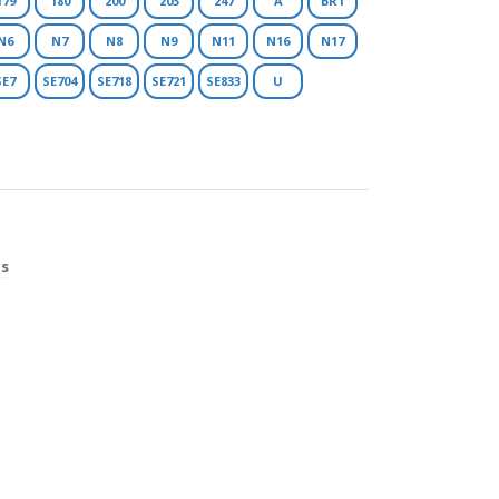
179
180
200
203
247
A
BR1
N6
N7
N8
N9
N11
N16
N17
SE7
SE704
SE718
SE721
SE833
U
os