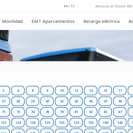
en
|
ES
Atención al Cliente 900 
 Movilidad
EMT Aparcamientos
Recarga eléctrica
A
5
6
8
9
10
12
14
15
17
37
38
39
40
42
43
45
47
48
71
72
74
78
79
81
82
83
87
121
124
126
129
133
134
135
140
143