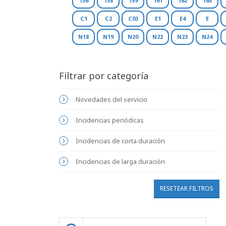
156
158
159
161
162
165
C1
C2
C03
E1
E4
E
N18
N19
N20
N22
N23
N24
Filtrar por categoría
Novedades del servicio
Incidencias periódicas
Incidencias de corta duración
Incidencias de larga duración
RESETEAR FILTROS