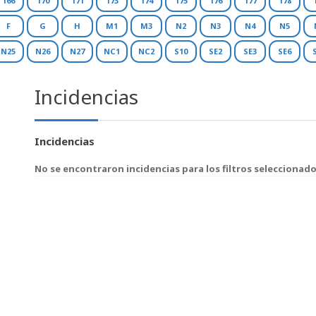
166
170
171
173
174
175
176
177
178
F
G
H
M1
M3
N2
N3
N4
N5
N25
N26
N27
NC1
NC2
S10
SE2
SE3
SE6
Incidencias
Incidencias
No se encontraron incidencias para los filtros seleccionad