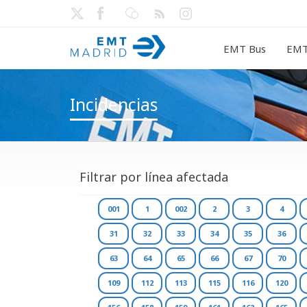
EMT Bus
EMT
Incidencias
Filtrar por línea afectada
001
1
002
2
3
4
31
32
33
34
35
36
63
64
65
66
67
70
109
112
113
115
116
120