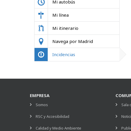
Mi autobús
Mi línea
Mi itinerario
Navega por Madrid
Incidencias
EMPRESA
COMUN
Somos
Sala 
RSC y Accesibilidad
Notic
Calidad y Medio Ambiente
Publi