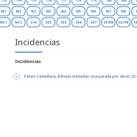
173
174
175
176
177
178
179
180
200
M1
M3
N2
N3
N4
N5
N6
N7
N8
NC1
NC2
S10
SE2
SE3
SE6
SE7
SE704
SE718
S
Incidencias
Incidencias
Paseo Castellana, 8 líneas trasladan una parada por obras 23