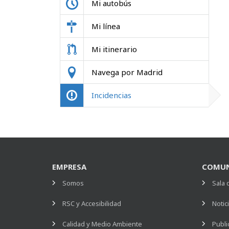
Mi autobús
Mi línea
Mi itinerario
Navega por Madrid
Incidencias
EMPRESA
COMUN
Somos
Sala 
RSC y Accesibilidad
Notic
Calidad y Medio Ambiente
Publi