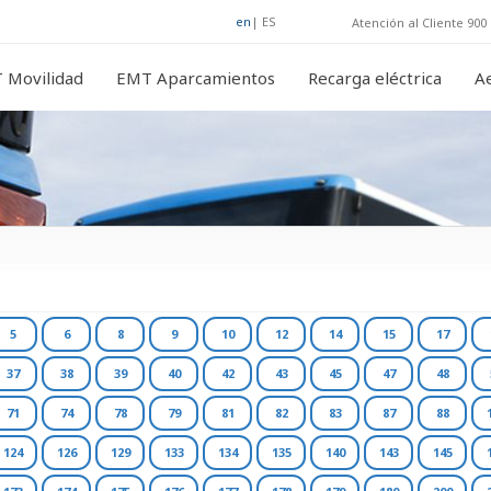
en
|
ES
Atención al Cliente 900 
 Movilidad
EMT Aparcamientos
Recarga eléctrica
A
5
6
8
9
10
12
14
15
17
37
38
39
40
42
43
45
47
48
71
74
78
79
81
82
83
87
88
124
126
129
133
134
135
140
143
145