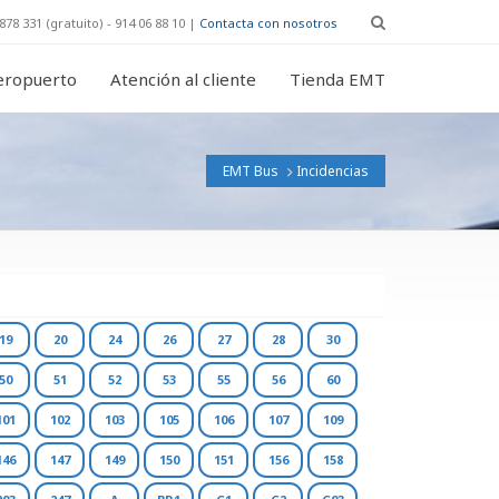
878 331 (gratuito) - 914 06 88 10 |
Contacta con nosotros
eropuerto
Atención al cliente
Tienda EMT
EMT Bus
Incidencias
19
20
24
26
27
28
30
50
51
52
53
55
56
60
101
102
103
105
106
107
109
146
147
149
150
151
156
158