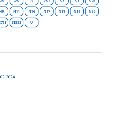
203
247
A
BR1
C1
C2
C03
N9
N11
N16
N17
N18
N19
N20
E721
SE833
U
-02-2024