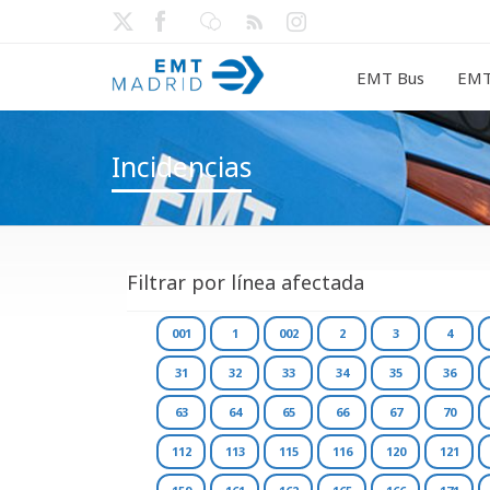
EMT Bus
EMT
Incidencias
Filtrar por línea afectada
001
1
002
2
3
4
31
32
33
34
35
36
63
64
65
66
67
70
112
113
115
116
120
121