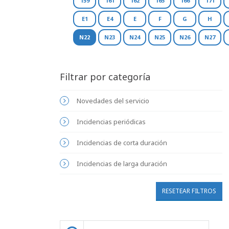
159
161
162
165
166
171
E1
E4
E
F
G
H
N22
N23
N24
N25
N26
N27
Filtrar por categoría
Novedades del servicio
Incidencias periódicas
Incidencias de corta duración
Incidencias de larga duración
RESETEAR FILTROS