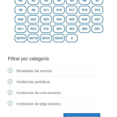
M3
N2
N3
N4
N5
N6
N7
N8
N9
N11
N16
N17
N18
N19
N20
N22
N23
N24
N25
N26
N27
NC1
NC2
S10
SE2
SE3
SE6
SE7
SE704
SE718
SE721
SE833
U
Filtrar por categoría
Novedades del servicio
Incidencias periódicas
Incidencias de corta duración
Incidencias de larga duración