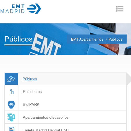
Tog
nav
Públicos
EMT Aparcamientos
Públicos
Públicos
Residentes
BiciPARK
Aparcamientos disuasorios
Tarjeta Madrid Central EMT