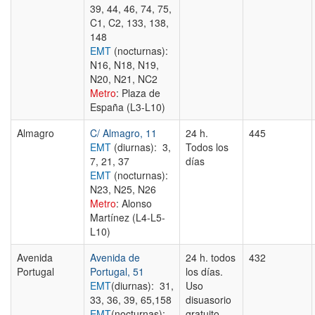
39, 44, 46, 74, 75,
C1, C2, 133, 138,
148
EMT
(nocturnas):
N16, N18, N19,
N20, N21, NC2
Metro
: Plaza de
España (L3-L10)
Almagro
C/ Almagro, 11
24 h.
445
EMT
(diurnas): 3,
Todos los
7, 21, 37
días
EMT
(nocturnas):
N23, N25, N26
Metro
: Alonso
Martínez (L4-L5-
L10)
Avenida
Avenida de
24 h. todos
432
Portugal
Portugal, 51
los días.
EMT
(diurnas): 31,
Uso
33, 36, 39, 65,158
disuasorio
EMT
(nocturnas):
gratuito,