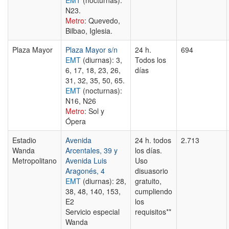
EMT
(nocturnas):
N23.
Metro
: Quevedo,
Bilbao, Iglesia.
Plaza Mayor
Plaza Mayor s/n
24 h.
694
EMT
(diurnas): 3,
Todos los
6, 17, 18, 23, 26,
días
31, 32, 35, 50, 65.
EMT
(nocturnas):
N16, N26
Metro
: Sol y
Ópera
Estadio
Avenida
24 h. todos
2.713
Wanda
Arcentales, 39 y
los días.
Metropolitano
Avenida Luis
Uso
Aragonés, 4
disuasorio
EMT
(diurnas): 28,
gratuito,
38, 48, 140, 153,
cumpliendo
E2
los
Servicio especial
requisitos**
Wanda