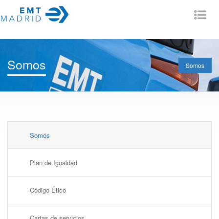
Tog
nav
Somos
Somos
Somos
Plan de Igualdad
Código Ético
Cartas de servicios