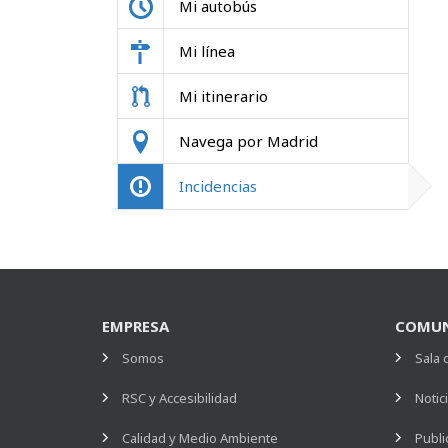
Mi autobús
Mi línea
Mi itinerario
Navega por Madrid
Incidencias
EMPRESA
COMUN
Somos
Sala 
RSC y Accesibilidad
Notic
Calidad y Medio Ambiente
Publi