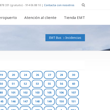
878 331 (gratuito) - 914 06 88 10 |
Contacta con nosotros
eropuerto
Atención al cliente
Tienda EMT
EMT Bus
Incidencias
19
20
24
26
27
28
30
50
51
52
53
55
56
60
88
101
102
103
105
106
107
145
146
147
148
149
150
151