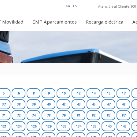
en
|
ES
Atención al Cliente 900 
 Movilidad
EMT Aparcamientos
Recarga eléctrica
A
5
6
8
9
10
12
14
15
17
37
38
39
40
42
43
45
47
48
71
72
74
78
79
81
82
83
87
121
124
126
129
133
134
135
140
143