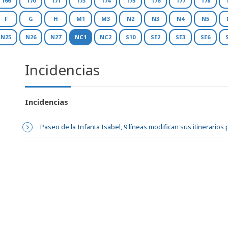
166
170
171
173
174
175
176
177
178
F
G
H
M1
M3
N2
N3
N4
N5
N25
N26
N27
NC1
NC2
S10
SE2
SE3
SE6
Incidencias
Incidencias
Paseo de la Infanta Isabel, 9 líneas modifican sus itinerarios