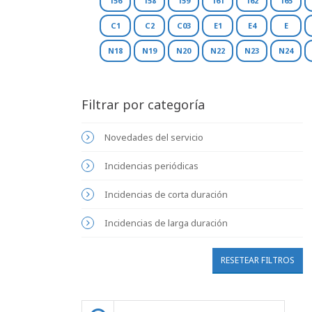
156
158
159
161
162
165
C1
C2
C03
E1
E4
E
N18
N19
N20
N22
N23
N24
Filtrar por categoría
Novedades del servicio
Incidencias periódicas
Incidencias de corta duración
Incidencias de larga duración
RESETEAR FILTROS