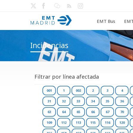
EMT Bus
EMT
Incidencias
Filtrar por línea afectada
001
1
002
2
3
4
31
32
33
34
35
36
63
64
65
66
67
70
109
112
113
115
116
120