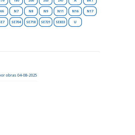
179
180
200
203
247
A
BR1
N6
N7
N8
N9
N11
N16
N17
SE7
SE704
SE718
SE721
SE833
U
 por obras 04-08-2025