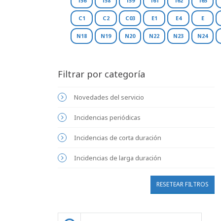
156
158
159
161
162
165
C1
C2
C03
E1
E4
E
N18
N19
N20
N22
N23
N24
Filtrar por categoría
Novedades del servicio
Incidencias periódicas
Incidencias de corta duración
Incidencias de larga duración
RESETEAR FILTROS