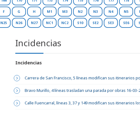
166
170
171
173
174
175
176
177
178
F
G
H
M1
M3
N2
N3
N4
N5
N25
N26
N27
NC1
NC2
S10
SE2
SE3
SE6
Incidencias
Incidencias
Carrera de San Francisco, 5 líneas modifican sus itinerarios p
Bravo Murillo, 4 líneas trasladan una parada por obras 16-03-
Calle Fuencarral, líneas 3, 37 y 149 modifican sus itinerarios