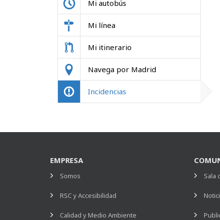
Mi autobús
Mi línea
Mi itinerario
Navega por Madrid
Incidencias
EMPRESA
COMUN
Somos
Sala 
RSC y Accesibilidad
Notic
Calidad y Medio Ambiente
Publi