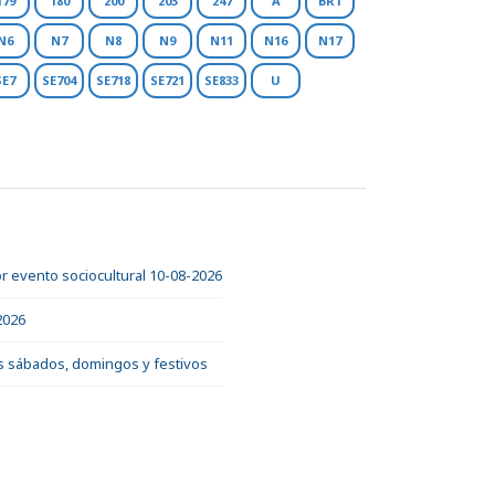
179
180
200
203
247
A
BR1
N6
N7
N8
N9
N11
N16
N17
SE7
SE704
SE718
SE721
SE833
U
or evento sociocultural 10-08-2026
2026
 los sábados, domingos y festivos