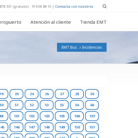
878 331 (gratuito) - 914 06 88 10 |
Contacta con nosotros
eropuerto
Atención al cliente
Tienda EMT
EMT Bus
Incidencias
19
20
24
26
27
28
30
50
51
52
53
55
56
60
88
101
102
103
105
106
107
145
146
147
148
149
150
151