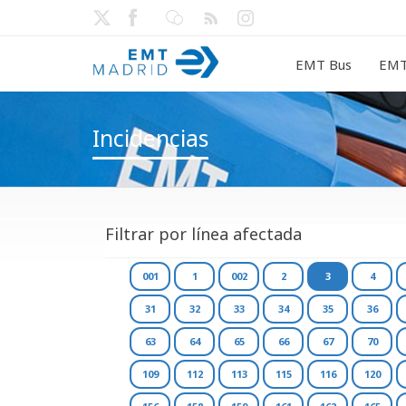
EMT Bus
EMT
Incidencias
Filtrar por línea afectada
001
1
002
2
3
4
31
32
33
34
35
36
63
64
65
66
67
70
109
112
113
115
116
120