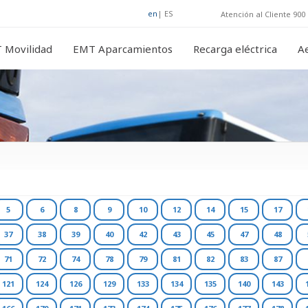
en
|
ES
Atención al Cliente 900 
 Movilidad
EMT Aparcamientos
Recarga eléctrica
A
5
6
8
9
10
12
14
15
17
37
38
39
40
42
43
45
47
48
71
72
74
78
79
81
82
83
87
121
124
126
129
133
134
135
140
143