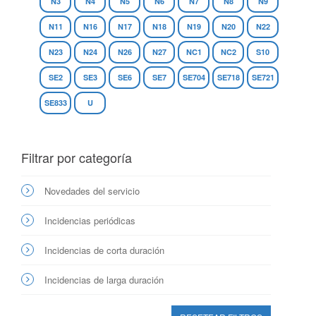
N3
N4
N5
N6
N7
N8
N9
N11
N16
N17
N18
N19
N20
N22
N23
N24
N26
N27
NC1
NC2
S10
SE2
SE3
SE6
SE7
SE704
SE718
SE721
SE833
U
Filtrar por categoría
Novedades del servicio
Incidencias periódicas
Incidencias de corta duración
Incidencias de larga duración