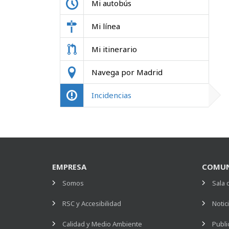
Mi autobús
Mi línea
Mi itinerario
Navega por Madrid
Incidencias
EMPRESA
COMUN
Somos
Sala 
RSC y Accesibilidad
Notic
Calidad y Medio Ambiente
Publi