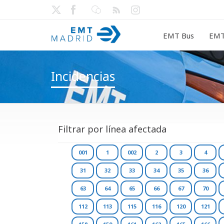
EMT Bus
EMT
Incidencias
Filtrar por línea afectada
001
1
002
2
3
4
31
32
33
34
35
36
63
64
65
66
67
70
112
113
115
116
120
121