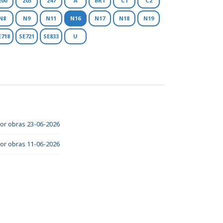
200
203
247
A
BR1
C1
C2
N8
N9
N11
N16
N17
N18
N19
E718
SE721
SE833
U
por obras 23-06-2026
por obras 11-06-2026