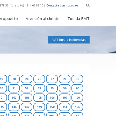
878 331 (gratuito) - 914 06 88 10 |
Contacta con nosotros
eropuerto
Atención al cliente
Tienda EMT
EMT Bus
Incidencias
19
20
24
26
27
28
30
50
51
52
53
55
56
60
101
102
103
105
106
107
109
145
146
147
149
150
151
156