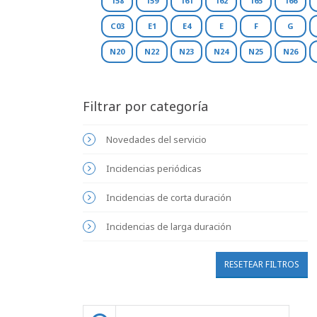
158
159
161
162
165
166
C03
E1
E4
E
F
G
N20
N22
N23
N24
N25
N26
Filtrar por categoría
Novedades del servicio
Incidencias periódicas
Incidencias de corta duración
Incidencias de larga duración
RESETEAR FILTROS