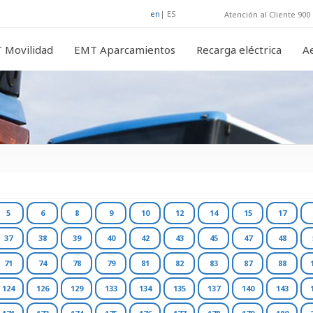
en
|
ES
Atención al Cliente 900 
 Movilidad
EMT Aparcamientos
Recarga eléctrica
A
5
6
8
9
10
12
14
15
17
37
38
39
40
42
43
45
47
48
71
74
78
79
81
82
83
87
88
124
126
129
133
134
135
137
140
143