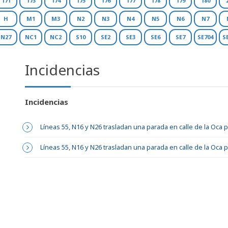
171
173
174
175
176
177
178
179
180
H
M1
M3
N2
N3
N4
N5
N6
N7
N27
NC1
NC2
S10
SE2
SE3
SE6
SE7
SE704
S
Incidencias
Incidencias
Líneas 55, N16 y N26 trasladan una parada en calle de la Oca 
Líneas 55, N16 y N26 trasladan una parada en calle de la Oca 