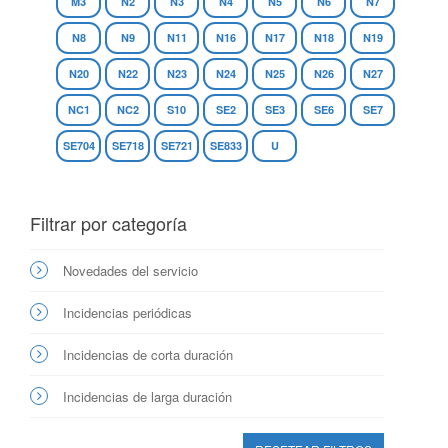
M3
N2
N3
N4
N5
N6
N7
N8
N9
N11
N16
N17
N18
N19
N20
N22
N23
N24
N25
N26
N27
NC1
NC2
S10
SE2
SE3
SE6
SE7
SE704
SE718
SE721
SE833
U
Filtrar por categoría
Novedades del servicio
Incidencias periódicas
Incidencias de corta duración
Incidencias de larga duración