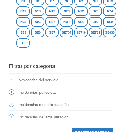
N5
N6
N7
N8
N9
N11
N16
N17
N18
N19
N20
N22
N23
N24
N25
N26
N27
NC1
NC2
S10
SE2
SE3
SE6
SE7
SE704
SE718
SE721
SE833
U
Filtrar por categoría
Novedades del servicio
Incidencias periódicas
Incidencias de corta duración
Incidencias de larga duración