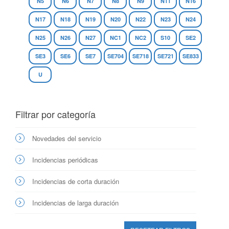
N5
N6
N7
N8
N9
N11
N16
N17
N18
N19
N20
N22
N23
N24
N25
N26
N27
NC1
NC2
S10
SE2
SE3
SE6
SE7
SE704
SE718
SE721
SE833
U
Filtrar por categoría
Novedades del servicio
Incidencias periódicas
Incidencias de corta duración
Incidencias de larga duración