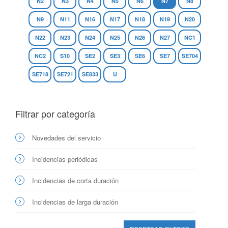
N2
N3
N4
N5
N6
N7
N8
N9
N11
N16
N17
N18
N19
N20
N22
N23
N24
N25
N26
N27
NC1
NC2
S10
SE2
SE3
SE6
SE7
SE704
SE718
SE721
SE833
U
Filtrar por categoría
Novedades del servicio
Incidencias periódicas
Incidencias de corta duración
Incidencias de larga duración