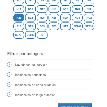
N3
N4
N5
N6
N7
N8
N9
N11
N16
N17
N18
N19
N20
N22
N23
N24
N25
N26
N27
NC1
NC2
S10
SE2
SE3
SE6
SE7
SE704
SE718
SE721
SE833
U
Filtrar por categoría
Novedades del servicio
Incidencias periódicas
Incidencias de corta duración
Incidencias de larga duración